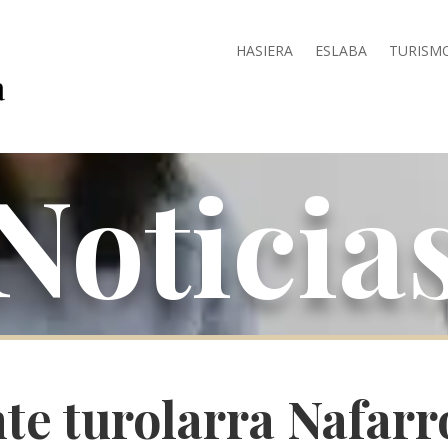
HASIERA
ESLABA
TURISM
Noticia
te turolarra Nafar