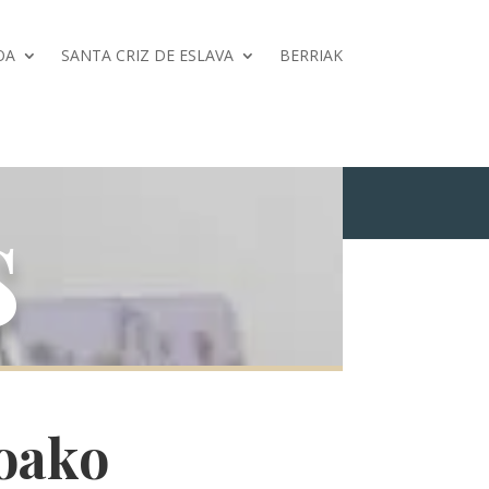
OA
SANTA CRIZ DE ESLAVA
BERRIAK
s
roako