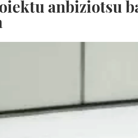
oiektu anbiziotsu b
a