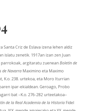
94
 Santa Criz de Eslava izena lehen aldiz
an islatu zenetik. 1917an izan zen Juan
o parrokoak, argitaratu zuenean
Boletín de
s de Navarra
Maximino eta Maximo
 K.o. 238. urtekoa, eta Moro Iturrian
noaren ipar-ekialdean. Geroago, Probo
arri bat –K.o. 276-282 urteetakoa–
tín de la Real Academia de la Historia
Fidel
atua, XIX. mende amaierako eta XX. mende