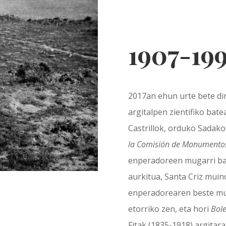
1907-19
2017an ehun urte bete dira
argitalpen zientifiko bate
Castrillok, orduko Sadak
la Comisión de Monumento
enperadoreen mugarri bat,
aurkitua, Santa Criz mui
enperadorearen beste mug
etorriko zen, eta hori
Bole
Fitak (1835-1918) argitar