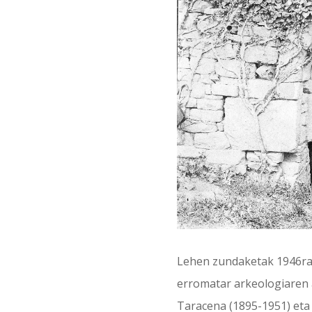
Lehen zundaketak 1946ra a
erromatar arkeologiaren a
Taracena (1895-1951) eta