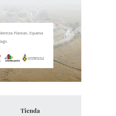
lientzia Planean, Espainia
dago.
Tienda