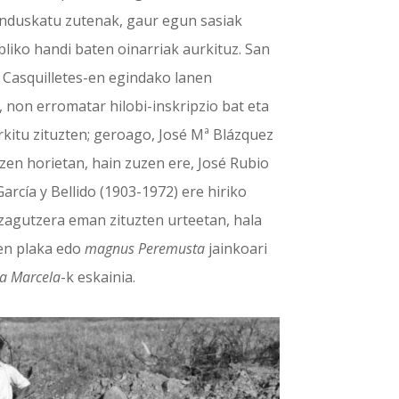
nduskatu zutenak, gaur egun sasiak
bliko handi baten oinarriak aurkituz. San
 Casquilletes-en egindako lanen
 non erromatar hilobi-inskripzio bat eta
rkitu zituzten; geroago, José Mª Blázquez
zen horietan, hain zuzen ere, José Rubio
rcía y Bellido (1903-1972) ere hiriko
zagutzera eman zituzten urteetan, hala
en plaka edo
magnus Peremusta
jainkoari
a Marcela
-k eskainia.