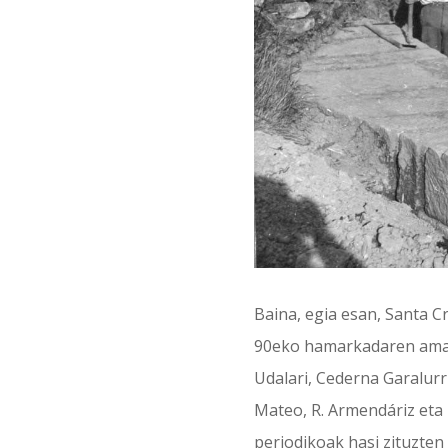
Baina, egia esan, Santa Cr
90eko hamarkadaren amaie
Udalari, Cederna Garalurr
Mateo, R. Armendáriz eta
periodikoak hasi zituzte