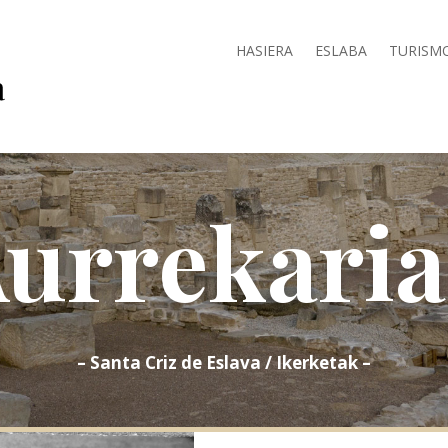
HASIERA
ESLABA
TURISM
urrekari
– Santa Criz de Eslava / Ikerketak –