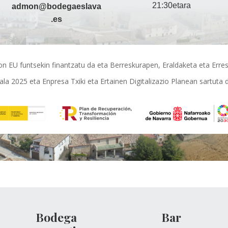
21:30etara
admon@bodegaeslava
.es
EU funtsekin finantzatu da eta Berreskurapen, Eraldaketa eta Erresi
tala 2025 eta Enpresa Txiki eta Ertainen Digitalizazio Planean sartuta 
Bodega
Bar