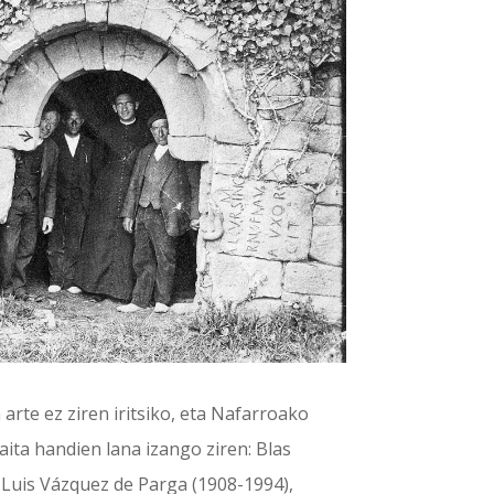
rte ez ziren iritsiko, eta Nafarroako
ita handien lana izango ziren: Blas
 Luis Vázquez de Parga (1908-1994),