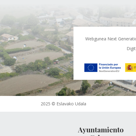
Webgunea Next Generation 
Digi
2025 © Eslavako Udala
Ayuntamiento