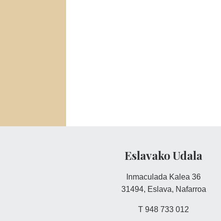
Eslavako Udala
Inmaculada Kalea 36
31494, Eslava, Nafarroa
T 948 733 012