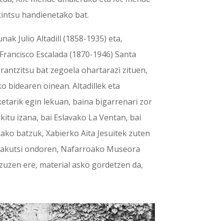
kintsu handienetako bat.
ak Julio Altadill (1858-1935) eta,
 Francisco Escalada (1870-1946) Santa
rantzitsu bat zegoela ohartarazi zituen,
o bidearen oinean. Altadillek eta
etarik egin lekuan, baina bigarrenari zor
kitu izana, bai Eslavako La Ventan, bai
tako batzuk, Xabierko Aita Jesuitek zuten
rakutsi ondoren, Nafarroako Museora
 zuzen ere, material asko gordetzen da,