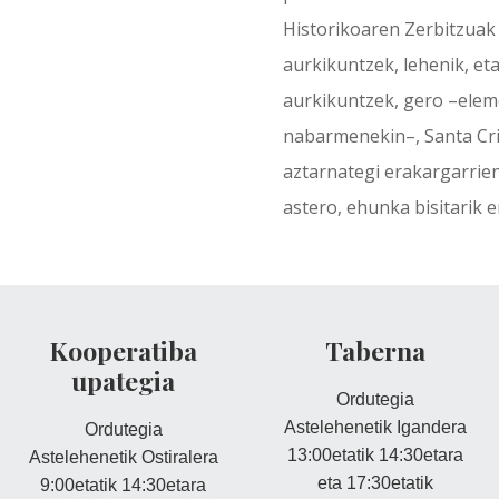
Historikoaren Zerbitzuak
aurkikuntzek, lehenik, e
aurkikuntzek, gero –ele
nabarmenekin–, Santa Cri
aztarnategi erakargarrien
astero, ehunka bisitarik e
Kooperatiba
Taberna
upategia
Ordutegia
Astelehenetik Igandera
Ordutegia
13:00etatik 14:30etara
Astelehenetik Ostiralera
eta 17:30etatik
9:00etatik 14:30etara