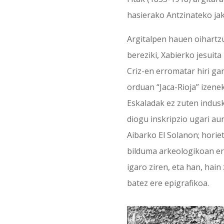
hasierako Antzinateko ja
Argitalpen hauen oihartzun
bereziki, Xabierko jesuita
Criz-en erromatar hiri gar
orduan “Jaca-Rioja” izenek
Eskaladak ez zuten indusk
diogu inskripzio ugari aur
Aibarko El Solanon; horie
bilduma arkeologikoan e
igaro ziren, eta han, hain
batez ere epigrafikoa.