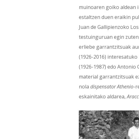
muinoaren goiko aldean i
estaltzen duen eraikin pu
Juan de Gallipienzoko Los
testuinguruan egin zuten,
erliebe garrantzitsuak au
(1926-2016) interesatuko 
(1926-1987) edo Antonio Ga
material garrantzitsuak e
nola
dispensator Athenio
-r
eskainitako aldarea,
Aracc