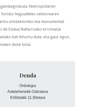
 gainbegiratuta. Nekropoliaren
ta foroko hegoaldeko sektorearen
mentu arkitektoniko eta monumental
z de Eslava Nafarroako erromatar
etako bat bihurtu dute, eta gaur egun,
maten diote bizia.
Denda
Ordutegia
Astelehenetik Ostiralera
9:00etatik 11:30etara