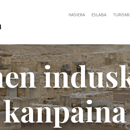
HASIERA
ESLABA
TURISM
en indus
kanpaina