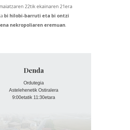
maiatzaren 22tik ekainaren 21era
ta
bi hilobi-barruti eta bi ontzi
uena nekropoliaren eremuan
.
Denda
Ordutegia
Astelehenetik Ostiralera
9:00etatik 11:30etara