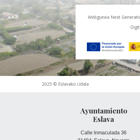
Webgunea Next Generation 
Digi
2025 © Eslavako Udala
Ayuntamiento
Eslava
Calle Inmaculada 36