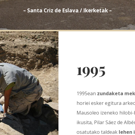
– Santa Criz de Eslava / Ikerketak –
1995
1995ean
zundaketa mek
horiei esker egitura arke
Mausoleo izeneko hilobi-
ikusita, Pilar Sáez de Al
osatutako taldeak
lehen 