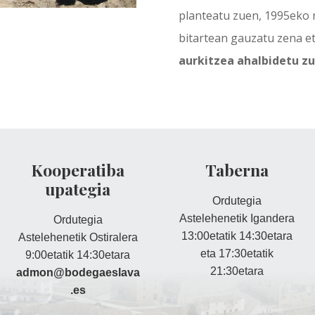
planteatu zuen, 1995eko 
bitartean gauzatu zena e
aurkitzea ahalbidetu z
Kooperatiba
Taberna
upategia
Ordutegia
Astelehenetik Igandera
Ordutegia
13:00etatik 14:30etara
Astelehenetik Ostiralera
eta 17:30etatik
9:00etatik 14:30etara
21:30etara
admon@bodegaeslava
.es