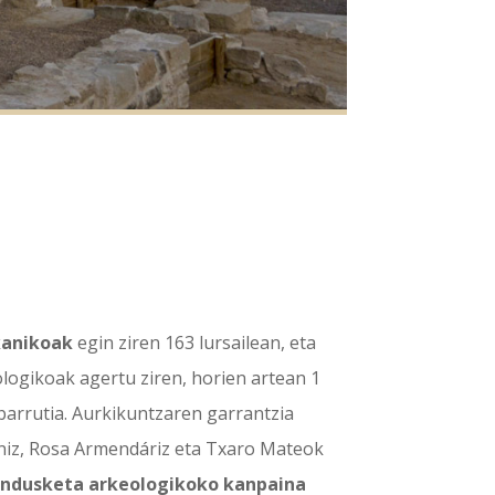
anikoak
egin ziren 163 lursailean, eta
ologikoak agertu ziren, horien artean 1
barrutia. Aurkikuntzaren garrantzia
béniz, Rosa Armendáriz eta Txaro Mateok
indusketa arkeologikoko kanpaina