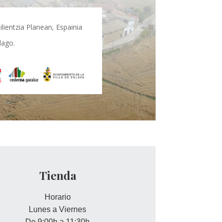
lientzia Planean, Espainia
dago.
Tienda
Horario
Lunes a Viernes
De 9:00h a 11:30h