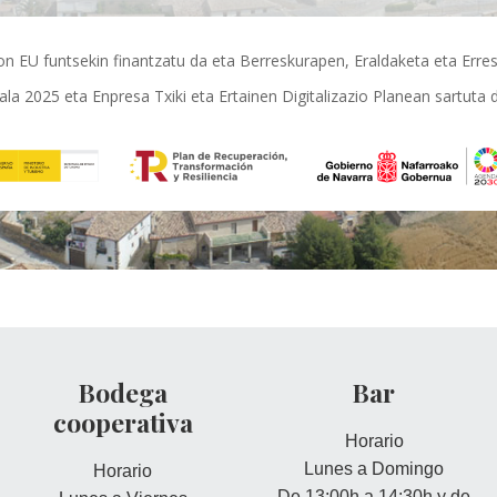
EU funtsekin finantzatu da eta Berreskurapen, Eraldaketa eta Erresi
tala 2025 eta Enpresa Txiki eta Ertainen Digitalizazio Planean sartuta 
Bodega
Bar
cooperativa
Horario
Lunes a Domingo
Horario
De 13:00h a 14:30h y de