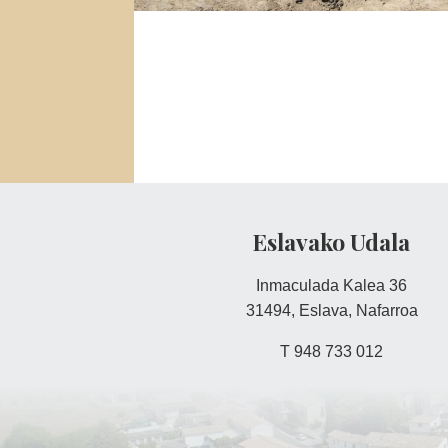
Eslavako Udala
Inmaculada Kalea 36
31494, Eslava, Nafarroa
T 948 733 012